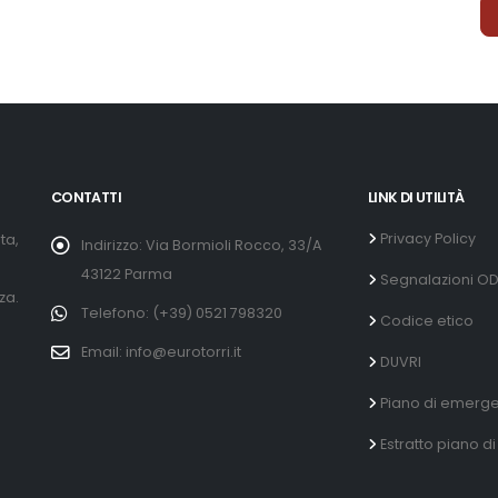
CONTATTI
LINK DI UTILITÀ
Privacy Policy
ta,
Indirizzo: Via Bormioli Rocco, 33/A
43122 Parma
Segnalazioni O
za.
Telefono: (+39) 0521 798320
Codice etico
Email: info@eurotorri.it
DUVRI
Piano di emerg
Estratto piano 