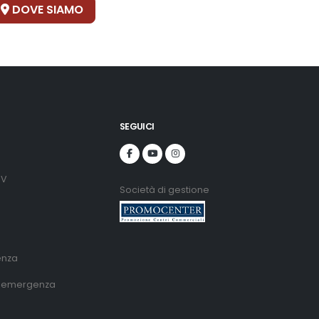
DOVE SIAMO
SEGUICI
DV
Società di gestione
enza
di emergenza