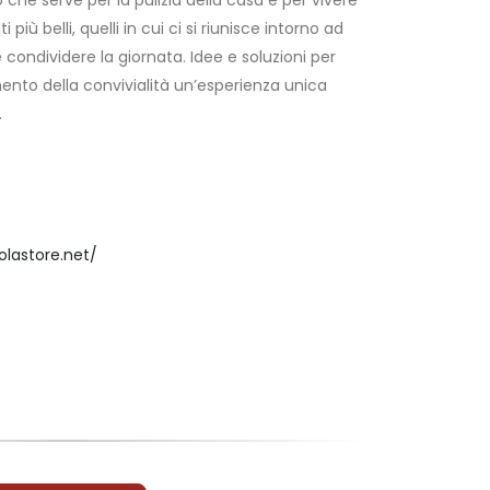
 che serve per la pulizia della casa e per vivere
più belli, quelli in cui ci si riunisce intorno ad
condividere la giornata. Idee e soluzioni per
ento della convivialità un’esperienza unica
.
lastore.net/