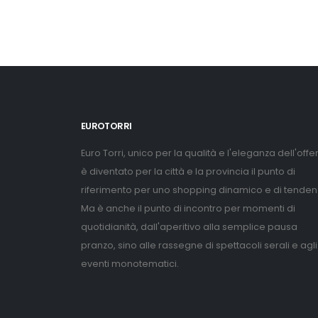
EUROTORRI
Euro Torri, unico per la qualità e l'eleganza dell'offer
è diventato per la città e la provincia il punto di
riferimento per uno shopping dinamico e di tenden
Ma è anche il punto di incontro per momenti di
quotidianità, dall'aperitivo alla semplice pausa
pranzo, sino alle rassegne di spettacoli serali e agli
eventi monotematici.