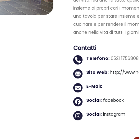
del viso. Ma anche tutto quello
insieme ai propri cari i momenti 
una tavola per stare insieme e 
cucinare e per rendere il mom
anche nella vita di tutti i giorni
Contatti
Telefono:
0521 1756808
Sito Web:
http://www.ho
E-Mail:
Social:
facebook
Social:
instagram