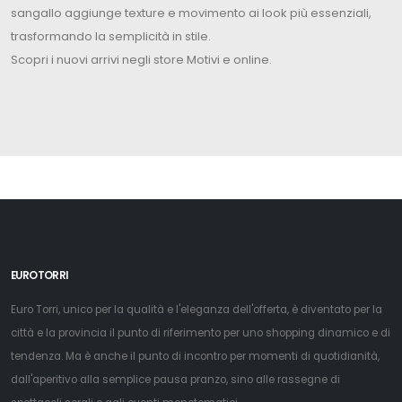
sangallo aggiunge texture e movimento ai look più essenziali,
trasformando la semplicità in stile.
Scopri i nuovi arrivi negli store Motivi e online.
EUROTORRI
Euro Torri, unico per la qualità e l'eleganza dell'offerta, è diventato per la
città e la provincia il punto di riferimento per uno shopping dinamico e di
tendenza. Ma è anche il punto di incontro per momenti di quotidianità,
dall'aperitivo alla semplice pausa pranzo, sino alle rassegne di