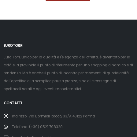
EUROTORRI
Euro Torri, unico per la qualità e l'eleganza dell'offerta, è diventato per la
città e la provincia il punto di riferimento per uno shopping dinamico e di
tendenza. Ma è anche il punto di incontro per momenti di quotidianità,
dall'aperitivo alla semplice pausa pranzo, sino alle rassegne di
spettacoli serali e agli eventi monotematici.
CONTATTI
Indirizzo: Via Bormioli Rocco, 33/A 43122 Parma
Telefono: (+39) 0521 798320