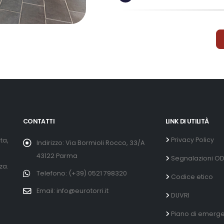
CONTATTI
LINK DI UTILITÀ
Privacy Policy
ta,
Indirizzo: Via Bormioli Rocco, 33/A
43122 Parma
Segnalazioni O
za.
Telefono: (+39) 0521 798320
Codice etico
Email: info@eurotorri.it
DUVRI
Piano di emerg