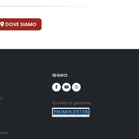
DOVE SIAMO
SEGUICI
DV
Società di gestione
enza