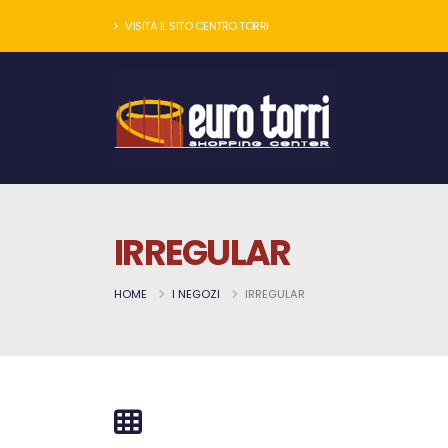
VISITA IL SITO CENTRO TORRI
IRREGULAR
HOME
I NEGOZI
IRREGULAR