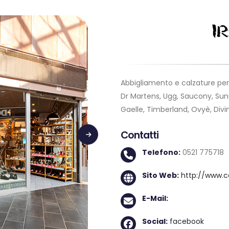
Abbigliamento e calzature per i
Dr Martens, Ugg, Saucony, Su
Gaelle, Timberland, Ovyè, Divine F
Contatti
Telefono:
0521 775718
Sito Web:
http://www.cat
E-Mail:
Social:
facebook