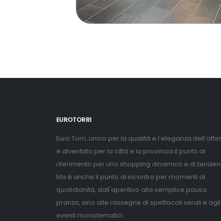
EUROTORRI
Euro Torri, unico per la qualità e l'eleganza dell'offer
è diventato per la città e la provincia il punto di
riferimento per uno shopping dinamico e di tenden
Ma è anche il punto di incontro per momenti di
quotidianità, dall'aperitivo alla semplice pausa
pranzo, sino alle rassegne di spettacoli serali e agli
eventi monotematici.